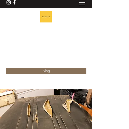
ACCUEIL SELLERIE BAO
Sellerie Générale
selleriebao@gmail.com
Téléphone:
06 81 18 97 23
Blog